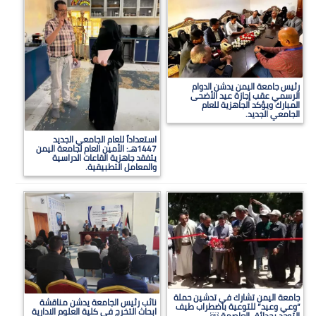
رئيس جامعة اليمن يدشن الدوام
الرسمي عقب إجازة عيد الأضحى
المبارك ويؤكد الجاهزية للعام
الجامعي الجديد.
استعداداً للعام الجامعي الجديد
1447هـ: الأمين العام لجامعة اليمن
يتفقد جاهزية القاعات الدراسية
والمعامل التطبيقية.
جامعة اليمن تشارك في تدشين حملة
نائب رئيس الجامعة يدشن مناقشة
“وعي وعيد” للتوعية باضطراب طيف
ابحاث التخرج في كلية العلوم الادارية
التوحد بحدائق العاصمة.￼