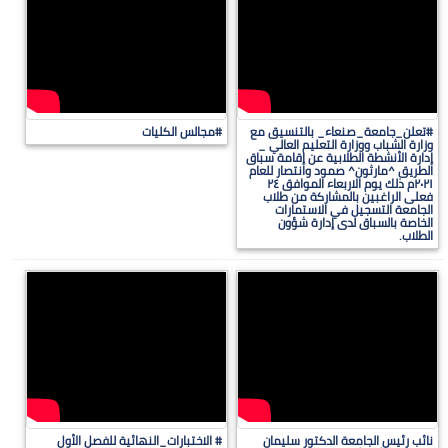
#تعلن_جامعة_صنعاء_ بالتنسيق مع
#مجالس الكليات
وزارة الشباب ووزارة التعليم العالي _
إدارة الأنشطة الطلابية عن إقامة سباق
الطريق ^مارثون^ صمود وانتصار للعام
٢٠٢١م ذلك يوم الاربعاء الموافق ٢٤
فعلى الراغبين بالمشاركة من طلاب
الجامعة التسجيل في الاستمارات
الخاصة بالسباق لدى إدارة شؤون
الطلاب.
نائب رئيس الجامعة الدكتور سليمان
# الاختبارات_النهائية للفصل الأول