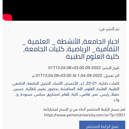
تم النشر في:
اخبار الجامعة
,
الأنشطة _ العلمية _
الثقافية_ الرياضية
,
كليات الجامعة
,
كلية العلوم الطبية
تاريخ النشر: 2022-09-01T13:04:08+03:00
آخر تعديل:
2022-09-01T13:04:08+03:00
At 1:04 م
كلمات دلالية:
21-22
,
ا.د
,
الأحمدي
,
الأمناء
,
التخرج
,
الجامعة
,
الجامعي
,
الطبية
,
العلنية
,
العلوم
,
الله
,
المناقشة
,
بحضور
,
تقيم
,
تلقائية
,
حسين
,
حفظ
,
رئيس
,
عمر
,
قاضي
,
كلية
,
للعام
,
لمشاريع
,
مجلس
,
مسودة
,
و
,
وا.د
قم بنسخ الرابط المختصر أدناه من زر النسخ لمشاركته:
https://www.yemenuniversity.com/ar/?p=5907
نسخ الرابط المختصر