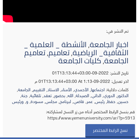
تم النشر في:
اخبار الجامعة
,
الأنشطة _ العلمية _
الثقافية_ الرياضية
,
تعاميم
,
تعاميم
الجامعة
,
كليات الجامعة
تاريخ النشر: 2022-09-01T13:13:44+03:00
آخر تعديل:
2022-09-01T13:13:44+03:00
At 1:13 م
كلمات دلالية:
اجتماعها
,
الأحمدي
,
الأمناء
,
الاستاذ
,
التقييم
,
الجامعة
,
الدكتور
,
الدوري
,
الذاتي
,
الصيدلة
,
الله
,
بحضور
,
تعقد
,
تلقائية
,
جنة
,
حسين
,
حفظ
,
رئيس
,
عمر
,
قاضي
,
لبرنامج
,
مجلس
,
مسودة
,
و
,
ورئيس
قم بنسخ الرابط المختصر أدناه من زر النسخ لمشاركته:
https://www.yemenuniversity.com/ar/?p=5913
نسخ الرابط المختصر