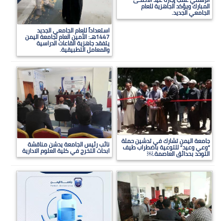
المبارك ويؤكد الجاهزية للعام
الجامعي الجديد.
استعداداً للعام الجامعي الجديد
1447هـ: الأمين العام لجامعة اليمن
يتفقد جاهزية القاعات الدراسية
والمعامل التطبيقية.
جامعة اليمن تشارك في تدشين حملة
نائب رئيس الجامعة يدشن مناقشة
“وعي وعيد” للتوعية باضطراب طيف
ابحاث التخرج في كلية العلوم الادارية
التوحد بحدائق العاصمة.￼