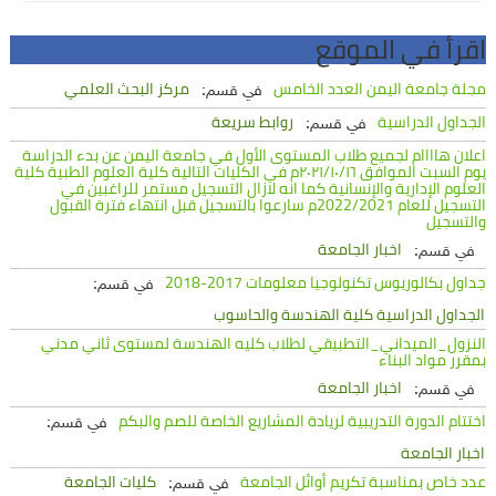
اقرأ في الموقع
مجلة جامعة اليمن العدد الخامس
مركز البحث العلمي
في قسم:
الجداول الدراسية
روابط سريعة
في قسم:
اعلان هاااام لجميع طلاب المستوى الأول في جامعة اليمن عن بدء الدراسة
يوم السبت الموافق ٢٠٢١/١٠/١٦م في الكليات التالية كلية العلوم الطبية كلية
العلوم الإدارية والإنسانية كما انه لازال التسجيل مستمر للراغبين في
التسجيل للعام 2022/2021م سارعوا بالتسجيل قبل انتهاء فترة القبول
والتسجيل
اخبار الجامعة
في قسم:
جداول بكالوريوس تكنولوجيا معلومات 2017-2018
في قسم:
الجداول الدراسية كلية الهندسة والحاسوب
النزول_الميداني_التطبيقي لطلاب كليه الهندسة لمستوى ثاني مدني
بمقرر مواد البناء
اخبار الجامعة
في قسم:
اختتام الدورة التدريبية لريادة المشاريع الخاصة للصم والبكم
في قسم:
اخبار الجامعة
عدد خاص بمناسبة تكريم أوائل الجامعة
كليات الجامعة
في قسم: