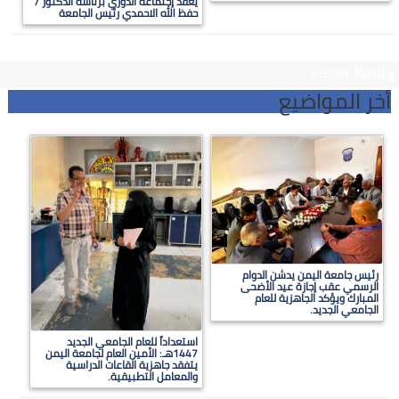
يعقد إجتماعه الدوري برئاسة الدكتور /
حفظ الله الاحمدي رئيس الجامعة
yaser kadi
أخر المواضيع
رئيس جامعة اليمن يدشن الدوام
الرسمي عقب إجازة عيد الأضحى
المبارك ويؤكد الجاهزية للعام
الجامعي الجديد.
استعداداً للعام الجامعي الجديد
1447هـ: الأمين العام لجامعة اليمن
يتفقد جاهزية القاعات الدراسية
والمعامل التطبيقية.