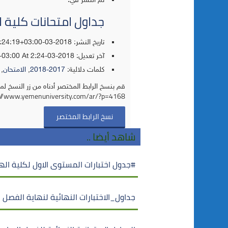
تم النشر في:
جداول امتحانات كلية 
تاريخ النشر: 2018-03-20T02:24:19+03:00
آخر تعديل:
2018-03-26T02:24:43+03:00
At 2:24 ص
كلمات دلالية:
2017-2018
,
الامتحان
,
قم بنسخ الرابط المختصر أدناه من زر النسخ لم
://www.yemenuniversity.com/ar/?p=4168
نسخ الرابط المختصر
شاهد أيضا ..
#جدول اختبارات المستوى الاول لكلية ال
جداول_الاختبارات النهائية لنهاية الفصل الأول من العام 2022/2023 م لكل