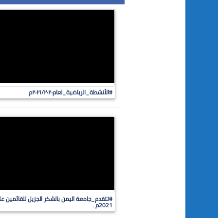
#الأنشطة_الرياضية_لعام٢٠٢١/٢٠٢٠م
#تتقدم_جامعة اليمن بالشكر الجزيل للقائمين على
2021م .