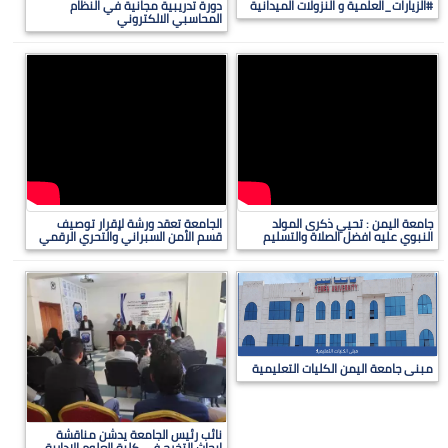
#الزيارات_العلمية و النزولات الميدانية
دورة تدريبية مجانية في النظام
المحاسبي الالكتروني
جامعة اليمن : تحيي ذكرى المولد
الجامعة تعقد ورشة لإقرار توصيف
النبوي عليه افضل الصلاة والتسليم
قسم الأمن السبراني والتحري الرقمي
مبنى جامعة اليمن الكليات التعليمية
نائب رئيس الجامعة يدشن مناقشة
ابحاث التخرج في كلية العلوم الادارية