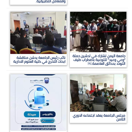
والمعامل التطبيقية.
جامعة اليمن تشارك في تدشين حملة
نائب رئيس الجامعة يدشن مناقشة
“وعي وعيد” للتوعية باضطراب طيف
ابحاث التخرج في كلية العلوم الادارية
التوحد بحدائق العاصمة.￼
مجلس الجامعة يعقد اجتماعه الدوري
الثامن