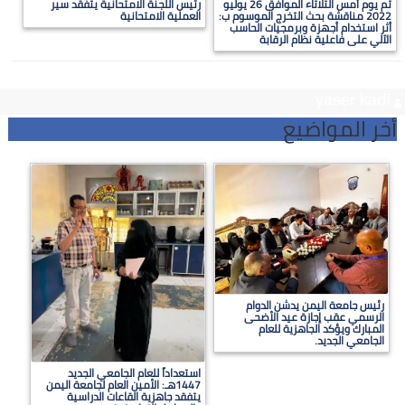
تم يوم أمس الثلاثاء الموافق 26 يوليو
رئيس اللجنة الامتحانية يتفقد سير
2022 مناقشة بحث التخرج الموسوم ب:
العملية الامتحانية
أثر استخدام أجهزة وبرمجيات الحاسب
الآلي على فاعلية نظام الرقابة
yaser kadi
أخر المواضيع
رئيس جامعة اليمن يدشن الدوام
الرسمي عقب إجازة عيد الأضحى
المبارك ويؤكد الجاهزية للعام
الجامعي الجديد.
استعداداً للعام الجامعي الجديد
1447هـ: الأمين العام لجامعة اليمن
يتفقد جاهزية القاعات الدراسية