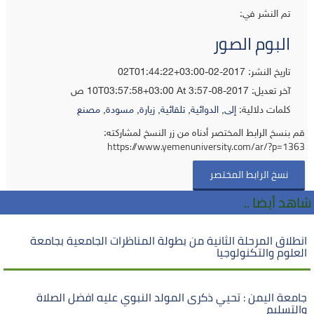
تم النشر في:
البوم الصور
تاريخ النشر: 2017-02-02T01:44:22+03:00
آخر تعديل:
2017-08-10T03:57:58+03:00
At 3:57 ص
كلمات دلالية:
إلى
,
الدوائية
,
تلقائية
,
زيارة
,
مسودة
,
مصنع
قم بنسخ الرابط المختصر أدناه من زر النسخ لمشاركته:
https://www.yemenuniversity.com/ar/?p=1363
نسخ الرابط المختصر
شاهد أيضا ..
انطلاق المرحلة الثانية من بطولة المناظرات الجامعية بجامعة
العلوم والتكنولوجيا
جامعة اليمن : تحيي ذكرى المولد النبوي عليه افضل الصلاة
والتسليم