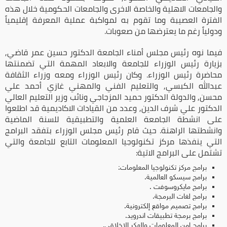
والجامعات الاهلية والخاصة الاخرى والجامعات الحكومية خلال هذه
الفترة العصيبة وما تقوم به لمواكبة عملية المعرفة إقليمياً
ودولياً رغم ما يعترضها من صعوبات.
فيما نوه رئيس مجلس أمناء الجامعة الدكتور حسين عمر قاضي,
بزيارة رئيس الوزراء للجامعة والابعاد المهمة التي تضمنتها
محاضرة رئيس الوزراء. وكان رئيس الوزراء ومعه وزراء الثقافة
عبدالله الكبسي, والتعليم الفني والمهني غازي أحمد علي
محسن, والدولة الدكتور حميد المزجاجي ونائب وزير التعليم العالي
الدكتور علي شرف الدين, وعدد من القيادات الاكاديمية قد اطلعوا
على انشطة الجامعة العلمية والتطبيقية للسنة الماضية
وانشطتها الراهنة. حيث قام رئيس مجلس الوزراء بتفقد البرامج
التي ينفذها مركز تكنولوجيا المعلومات التابع للجامعة والتي
تشتمل على البرامج الاتية:
برامج مركز تكنولوجيا المعلومات:
برامج سيسكو العالمية.
برامج مايكروسوفت .
برامج لغات البرمجة.
برامج تصميم مواقع إلكترونية.
برامج برمجة تطبيقات اندرويد.
برامج امن المعلومات والهكر الاخلاقي.