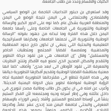
الكليات والاقسام وعدد من طلاب الجامعة.
وقد استعرض بن حبتور التداعيات الناجمة عن الوضع السياسي
والاقتصادي والاجتماعي في اليمن نتيجة الوضع في اليمن
والمنطقة العربية بشكل عام. كما نوه على الدور الكبير والرسالة
الوطنية والتنويرية في الجامعات الخاصة وعلى رأسها جامعة
اليمن خلال هذه الفترة وما تبذله من جهود بقوله “الرسالة
الوطنية والتنويرية التي تحملها الجامعات وفكرتها الاستراتيجية
التعليمية والبحثية التي ينبغي ان تكون خارج حدود المنطقية
والمذهبية وملامسة لقضايا المجتمع ومتطلبات الحاضر
والمستقبل.” وقال “إن الجامعات هي من تقود حركة التطوير
والتقدم والمكان الصحيح الذي تصنع فيه الأفكار وتنتج النظريات
والمعرفة التي تقود الأوطان الى ابعد مدى” وأضاف “كما انها
معنية بمناقشة القضايا الوطنية وتقديم أفكارها التطويرية حيالها
وفي هذه الفترة نتطلع الى مقترحاتها التطويرية العلمية تجاه
الرؤية الوطنية لمواصلة تطوير بنيان الدولة اليمنية الحديثة”.
وأعرب عن امله في ان يكون كل طالب وطالبة مصدر تنويري في
داخل عائلته وفي إطار أسرته وحيه ومجتمعه؛ لأن الفكر السليم
ينشأ في أوساط المجتمع المستنير. وأشاد رئيس الوزراء بالإسهام
المعرفي والبحثي لجامعة اليمن منذ إحدى عشر عاماً, وكادرها
القيادي الأكاديمي الكفوء, منوهاً بصمود هذه الجامعة