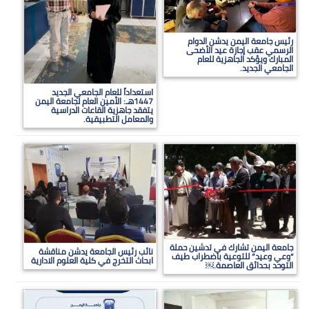
رئيس جامعة اليمن يدشن الدوام
الرسمي عقب إجازة عيد الأضحى
المبارك ويؤكد الجاهزية للعام
الجامعي الجديد.
استعداداً للعام الجامعي الجديد
1447هـ: الأمين العام لجامعة اليمن
يتفقد جاهزية القاعات الدراسية
والمعامل التطبيقية.
جامعة اليمن تشارك في تدشين حملة
نائب رئيس الجامعة يدشن مناقشة
“وعي وعيد” للتوعية باضطراب طيف
ابحاث التخرج في كلية العلوم الادارية
التوحد بحدائق العاصمة.￼