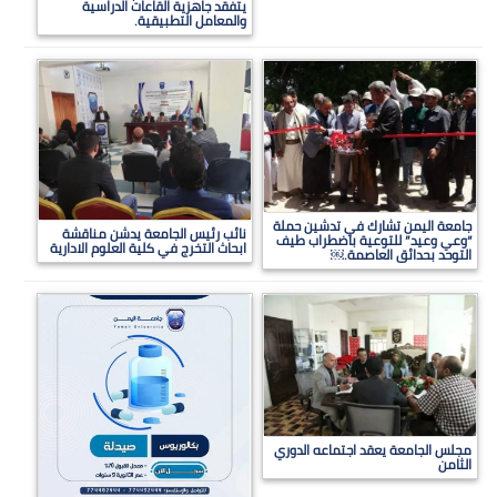
يتفقد جاهزية القاعات الدراسية
والمعامل التطبيقية.
جامعة اليمن تشارك في تدشين حملة
نائب رئيس الجامعة يدشن مناقشة
“وعي وعيد” للتوعية باضطراب طيف
ابحاث التخرج في كلية العلوم الادارية
التوحد بحدائق العاصمة.￼
مجلس الجامعة يعقد اجتماعه الدوري
الثامن