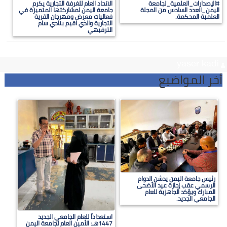
#الإصدارات_العلمية_لجامعة
الاتحاد العام للغرفة التجارية يكرم
اليمن_العدد السادس من المجلة
جامعة اليمن لمشاركتها المتميزة في
العلمية المحكمة.
فعاليات معرض ومهرجان القرية
التجارية والذي اقيم بنادي سام
الترفيهي
yaser kadi
أخر المواضيع
رئيس جامعة اليمن يدشن الدوام
الرسمي عقب إجازة عيد الأضحى
المبارك ويؤكد الجاهزية للعام
الجامعي الجديد.
استعداداً للعام الجامعي الجديد
1447هـ: الأمين العام لجامعة اليمن