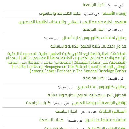
اخبار الجامعة
في قسم:
رؤساء الأقسام
كلية الهندسة والحاسوب
في قسم:
#تتقدم_ادارة جامعة اليمن بالتهاني والتبريكات لطلابها المتميزين
اخبار الجامعة
في قسم:
جداول امتحانات بكالوريوس إدارة أعمال
في قسم:
جداول امتحانات كلية العلوم الادارية والانسانية
المناقشة العلنية لمشاريع التخرج بكلية العلوم الطبية للمجموعة البحثية
الرابعة والاخيرة بقسم المختبرات الطبية لبحثها الموسوم ب( تأثير استخدام
النيوبوجين علي تعداد الصفيحات الدموية بين مرضى السرطان في المركز
الوطني للاورام ) (The effect of Using Neupogen on The Platelet Count
among Cancer Patients in The National Oncology Center )
اخبار الجامعة
في قسم:
جداول بكالوريوس لغة انجليزي
في قسم:
الجداول الدراسية كلية العلوم الادارية والانسانية
تواصل الجامعة أسبوعها العلمي
كليات الجامعة
في قسم:
#مجالس الكليات
اخبار الجامعة
في قسم:
مناقشة علنية لبحث تخرج
كليات الجامعة
في قسم:
بوابة الطالب الالكترونية
روابط سريعة