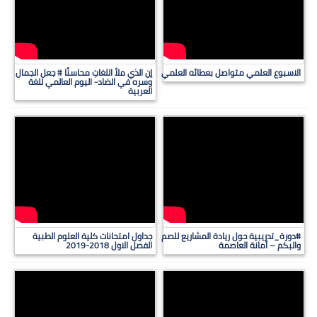
الاسبوع العلمي متواصل بعطائه العلمي
إن الذي ملأ اللغاتِ محاسنًا # جعل الجمال
وسره في الضاد- اليوم العالمي للغة
العربية
#دورة_تدريبية حول ريادة المشاريع للصم
جداول امتحانات كلية العلوم الطبية
والبكم – أمانة العاصمة
الفصل الاول 2018-2019