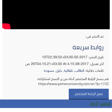
تم النشر في:
روابط سريعة
تاريخ النشر: 2017-02-10T22:39:52+03:00
آخر تعديل:
2017-08-26T04:15:21+03:00
At 4:15 ص
كلمات دلالية:
الطالب
,
تلقائية
,
دليل
,
مسودة
قم بنسخ الرابط المختصر أدناه من زر النسخ لمشاركته:
https://www.yemenuniversity.com/ar/?p=1732
نسخ الرابط المختصر
شاهد أيضا ..