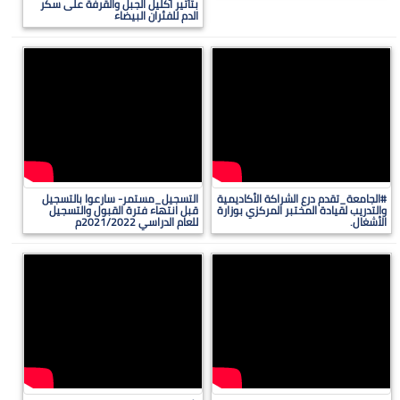
بتأثير اكليل الجبل والقرفة على سكر
الدم للفئران البيضاء
#الجامعة_تقدم درع الشراكة الأكاديمية
التسجيل_مستمر- سارعوا بالتسجيل
والتدريب لقيادة المختبر المركزي بوزارة
قبل انتهاء فترة القبول والتسجيل
الأشغال.
للعام الدراسي 2021/2022م