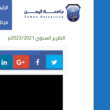
Skip
Skip
الرئي
to
to
ondary
ontent
مركز
ontent
التقرير السنوي 2022/2021م
شارك هذا الموضوع