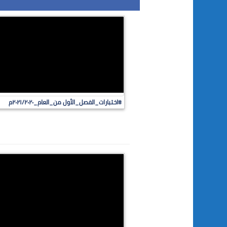
#اختبارات_الفصل_الأول من_العام_٢٠٢١/٢٠٢٠م