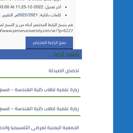
آخر تعديل:
2022-12-10T11:25:19+03:00
At 11:25 ص
كلمات دلالية:
2022/2021م
,
التقرير
,
ا
قم بنسخ الرابط المختصر أدناه من زر النسخ لم
://www.yemenuniversity.com/ar/?p=6227
نسخ الرابط المختصر
شاهد أيضا ..
تخصص الصيدلة
زيارة علمية لطلاب كلية الهندسة – قسم
زيارة علمية لطلاب كلية الهندسة – قسم
الجمعية اليمنية لمرضى الثلاسيميا والدم الو