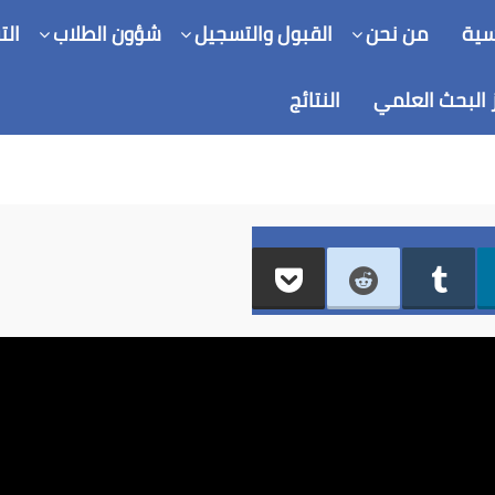
سية
من نحن
القبول والتسجيل
شؤون الطلاب
الت
sec
c
 البحث العلمي
النتائج
c