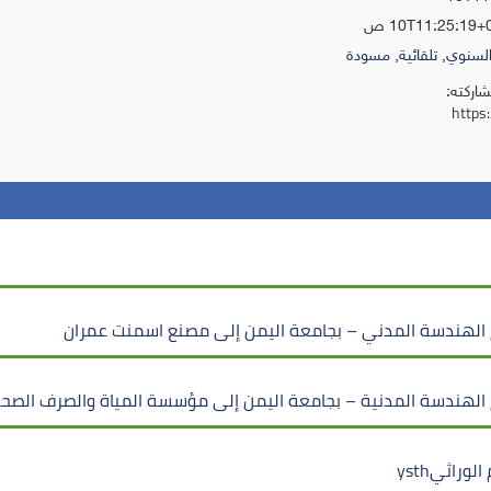
لسنوي
,
تلقائية
,
مسودة
شاركته:
https
 الهندسة المدني – بجامعة اليمن إلى مصنع اسمنت عمران
 الهندسة المدنية – بجامعة اليمن إلى مؤسسة المياة والصرف الصح
راثيysth