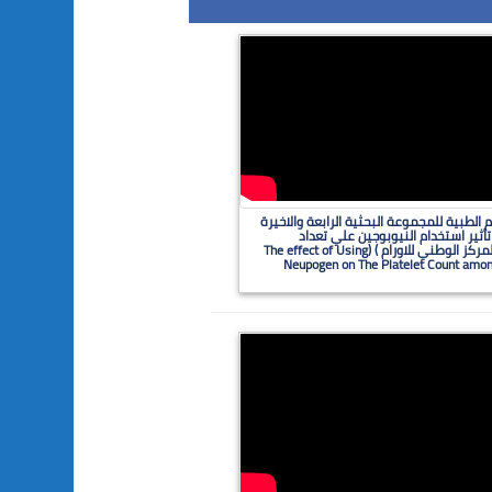
 الطبية للمجموعة البحثية الرابعة والاخيرة
أثير استخدام النيوبوجين علي تعداد
الصفيحات الدموية بين مرضى السرطان في المركز الوطني للاورام ) (The effect of Using
Neupogen on The Platelet Count among