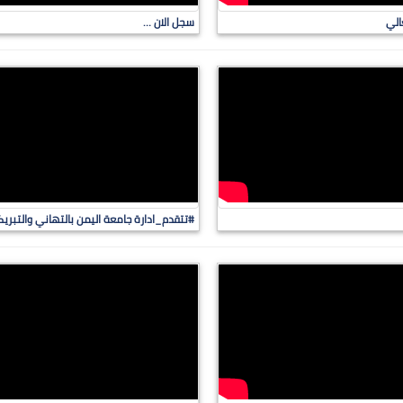
الي
سجل الان …
#تتقدم_ادارة جامعة اليمن بالتهاني والتبريك