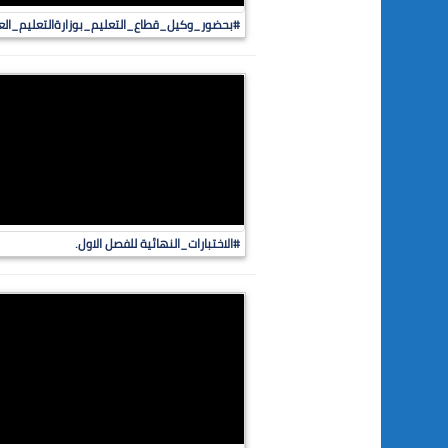
#بحضور_وكيل_قطاع_التعليم_بوزارةالتعليم_الع
#الاختبارات_النهائية للفصل الاول.