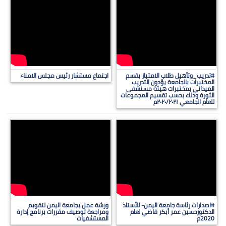
#تدريب_وتأهيل طلاب الامتياز بقسم
اجتماع مستشار رئيس مجلس الامناء
المختبرات بالجامعة يؤدون التدريب
الميداني بمختبرات هيئة مستشفى
الثورة وذلك بحسب تقسيم المجموعات
للعام الجامعي ٢٠٢٠/٢٠٢١م
#اصدارات رئاسة جامعة اليمن- للأستاذ
ورشة عمل بجامعة اليمن لتقويم
الدكتورحسين عمر أبكر قاضي لعام
ومراجعة توصيف مقررات برنامج إدارة
2020م
المستشفيات