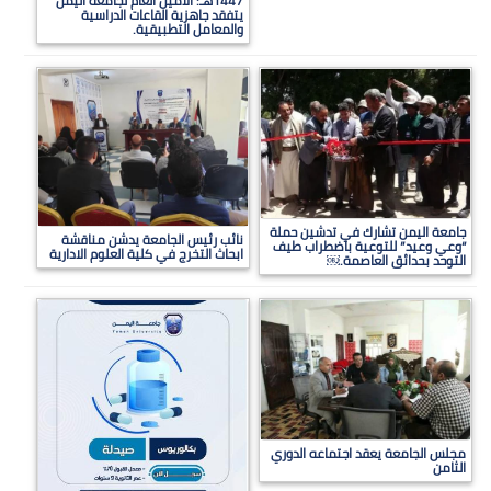
1447هـ: الأمين العام لجامعة اليمن
يتفقد جاهزية القاعات الدراسية
والمعامل التطبيقية.
جامعة اليمن تشارك في تدشين حملة
نائب رئيس الجامعة يدشن مناقشة
“وعي وعيد” للتوعية باضطراب طيف
ابحاث التخرج في كلية العلوم الادارية
التوحد بحدائق العاصمة.￼
مجلس الجامعة يعقد اجتماعه الدوري
الثامن