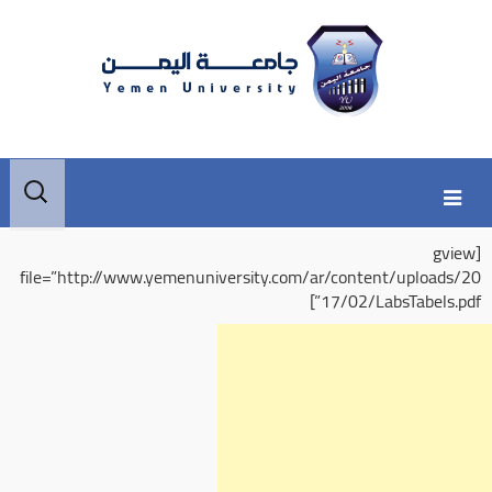
Skip
Skip
البحث
to
to
عن:
secondary
content
[gview
content
file=”http://www.yemenuniversity.com/ar/content/uploads/20
17/02/LabsTabels.pdf”]