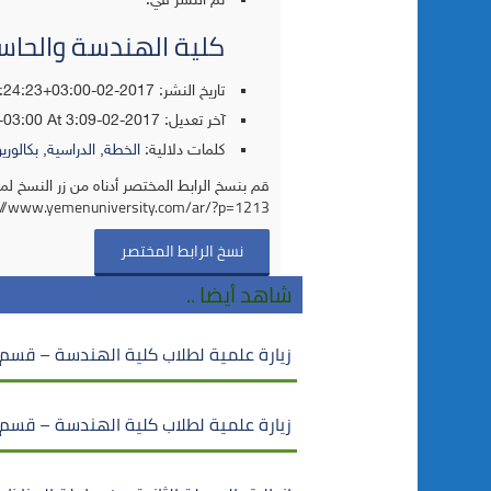
تم النشر في:
كلية الهندسة والحا
تاريخ النشر: 2017-02-01T02:24:23+03:00
آخر تعديل:
2017-02-07T03:09:07+03:00
At 3:09 ص
كلمات دلالية:
الخطة
,
الدراسية
,
بكالور
قم بنسخ الرابط المختصر أدناه من زر النسخ لم
://www.yemenuniversity.com/ar/?p=1213
نسخ الرابط المختصر
شاهد أيضا ..
زيارة علمية لطلاب كلية الهندسة – قسم
زيارة علمية لطلاب كلية الهندسة – قسم