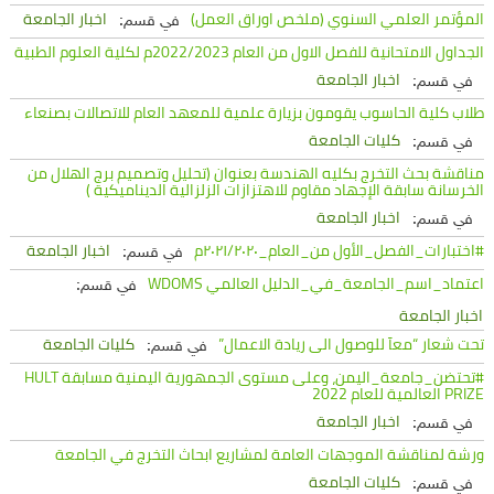
المؤتمر العلمي السنوي (ملخص اوراق العمل)
اخبار الجامعة
في قسم:
الجداول الامتحانية للفصل الاول من العام 2022/2023م لكلية العلوم الطبية
اخبار الجامعة
في قسم:
طلاب كلية الحاسوب يقومون بزيارة علمية للمعهد العام للاتصالات بصنعاء
كليات الجامعة
في قسم:
مناقشة بحث التخرج بكليه الهندسة بعنوان (تحليل وتصميم برج الهلال من
الخرسانة سابقة الإجهاد مقاوم للاهتزازات الزلزالية الديناميكية )
اخبار الجامعة
في قسم:
#اختبارات_الفصل_الأول من_العام_٢٠٢١/٢٠٢٠م
اخبار الجامعة
في قسم:
اعتماد_اسم_الجامعة_في_الدليل العالمي WDOMS
في قسم:
اخبار الجامعة
تحت شعار “معآ للوصول الى ريادة الاعمال”
كليات الجامعة
في قسم:
#تحتضن_جامعة_اليمن، وعلى مستوى الجمهورية اليمنية مسابقة HULT
PRIZE العالمية للعام 2022
اخبار الجامعة
في قسم:
ورشة لمناقشة الموجهات العامة لمشاريع ابحاث التخرج في الجامعة
كليات الجامعة
في قسم: