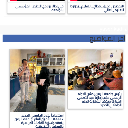
#بحضور_وكيل_قطاع_التعليم_بوزارةا
في إطار برنامج التطوير المؤسسي
لتعليم_العالي
بالجامعة
yaser kadi
أخر المواضيع
رئيس جامعة اليمن يدشن الدوام
الرسمي عقب إجازة عيد الأضحى
المبارك ويؤكد الجاهزية للعام
الجامعي الجديد.
استعداداً للعام الجامعي الجديد
1447هـ: الأمين العام لجامعة اليمن
يتفقد جاهزية القاعات الدراسية
والمعامل التطبيقية.