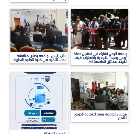
جامعة اليمن تشارك في تدشين حملة
نائب رئيس الجامعة يدشن مناقشة
“وعي وعيد” للتوعية باضطراب طيف
ابحاث التخرج في كلية العلوم الادارية
التوحد بحدائق العاصمة.￼
مجلس الجامعة يعقد اجتماعه الدوري
الثامن
تخصص الصيدلة