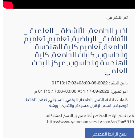
تم النشر في:
اخبار الجامعة
,
الأنشطة _ العلمية _
الثقافية_ الرياضية
,
تعاميم
,
تعاميم
الجامعة
,
تعاميم كلية الهندسة
والحاسوب
,
كليات الجامعة
,
كلية
الهندسة والحاسوب
,
مركز البحث
العلمي
تاريخ النشر: 2022-09-01T13:17:03+03:00
آخر تعديل:
2022-09-01T13:17:06+03:00
At 1:17 م
كلمات دلالية:
الأمن
,
الجامعة
,
الرقمي
,
السبراني
,
تعقد
,
تلقائية
,
توصيف
,
قسم
,
لإقرار
,
مسودة
,
والتحري
,
ورشة
قم بنسخ الرابط المختصر أدناه من زر النسخ لمشاركته:
https://www.yemenuniversity.com/ar/?p=5919
نسخ الرابط المختصر