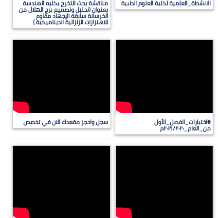
الانشطة_العلمية لكلية العلوم الطبية
مناقشة بحث التخرج بكليه الهندسة
بعنوان (تحليل وتصميم برج الهلال من
الخرسانة سابقة الإجهاد مقاوم
للاهتزازات الزلزالية الديناميكية )
#اختبارات_الفصل_الأول
سجل واحجز مقعدك الان في تخصص
من_العام_٢٠٢١/٢٠٢٠م