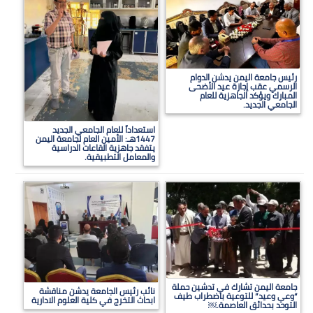
رئيس جامعة اليمن يدشن الدوام
الرسمي عقب إجازة عيد الأضحى
المبارك ويؤكد الجاهزية للعام
الجامعي الجديد.
استعداداً للعام الجامعي الجديد
1447هـ: الأمين العام لجامعة اليمن
يتفقد جاهزية القاعات الدراسية
والمعامل التطبيقية.
جامعة اليمن تشارك في تدشين حملة
نائب رئيس الجامعة يدشن مناقشة
“وعي وعيد” للتوعية باضطراب طيف
ابحاث التخرج في كلية العلوم الادارية
التوحد بحدائق العاصمة.￼