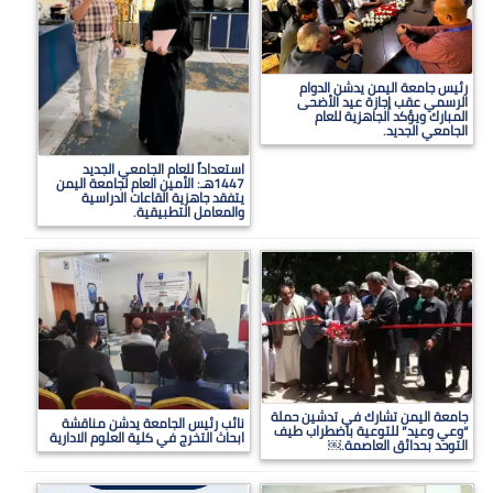
رئيس جامعة اليمن يدشن الدوام
الرسمي عقب إجازة عيد الأضحى
المبارك ويؤكد الجاهزية للعام
الجامعي الجديد.
استعداداً للعام الجامعي الجديد
1447هـ: الأمين العام لجامعة اليمن
يتفقد جاهزية القاعات الدراسية
والمعامل التطبيقية.
جامعة اليمن تشارك في تدشين حملة
نائب رئيس الجامعة يدشن مناقشة
“وعي وعيد” للتوعية باضطراب طيف
ابحاث التخرج في كلية العلوم الادارية
التوحد بحدائق العاصمة.￼