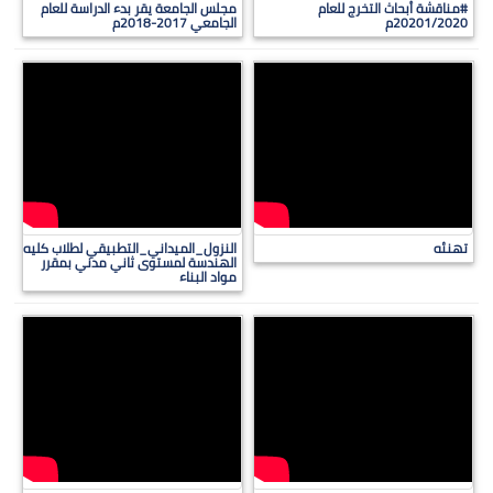
#مناقشة أبحاث التخرج للعام
مجلس الجامعة يقر بدء الدراسة للعام
20201/2020م
الجامعي 2017-2018م
تهنئه
النزول_الميداني_التطبيقي لطلاب كليه
الهندسة لمستوى ثاني مدني بمقرر
مواد البناء