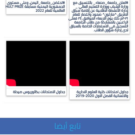
#تعلن_جامعة_صنعاء_ بالتنسيق مع
#تحتضن_جامعة_اليمن، وعلى مستوى
وزارة الشباب ووزارة التعليم العالي _
الجمهورية اليمنية مسابقة HULT PRIZE
إدارة الأنشطة الطلابية عن إقامة سباق
العالمية للعام 2022
الطريق ^مارثون^ صمود وانتصار للعام
٢٠٢١م ذلك يوم الاربعاء الموافق ٢٤ فعلى
الراغبين بالمشاركة من طلاب الجامعة
التسجيل في الاستمارات الخاصة بالسباق
لدى إدارة شؤون الطلاب.
جداول امتحانات كلية العلوم الادارية
جداول الامتحانات بكالوريوس صيدلة
والانسانية الفصل الاول 2020-2019
تابع أيضا