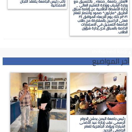
#تعلن_جامعة_صنعاء_ بالتنسيق مع
نائب رئيس الجامعة يتفقد اللجان
وزارة الشباب ووزارة التعليم العالي _
الامتحانية
إدارة الأنشطة الطلابية عن إقامة سباق
الطريق ^مارثون^ صمود وانتصار للعام
٢٠٢١م ذلك يوم الاربعاء الموافق ٢٤
فعلى الراغبين بالمشاركة من طلاب
الجامعة التسجيل في الاستمارات
الخاصة بالسباق لدى إدارة شؤون
الطلاب.
mohamed kadi
أخر المواضيع
رئيس جامعة اليمن يدشن الدوام
الرسمي عقب إجازة عيد الأضحى
المبارك ويؤكد الجاهزية للعام
الجامعي الجديد.