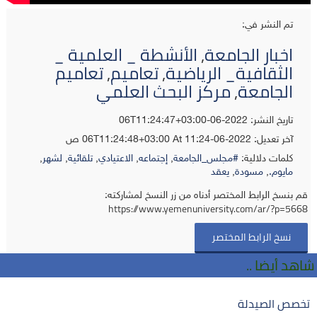
تم النشر في:
اخبار الجامعة
,
الأنشطة _ العلمية _
الثقافية_ الرياضية
,
تعاميم
,
تعاميم
الجامعة
,
مركز البحث العلمي
تاريخ النشر: 2022-06-06T11:24:47+03:00
آخر تعديل:
2022-06-06T11:24:48+03:00
At 11:24 ص
كلمات دلالية:
#مجلس_الجامعة
,
إجتماعه
,
الاعتيادي
,
تلقائية
,
لشهر
,
مايوم.
,
مسودة
,
يعقد
قم بنسخ الرابط المختصر أدناه من زر النسخ لمشاركته:
https://www.yemenuniversity.com/ar/?p=5668
نسخ الرابط المختصر
شاهد أيضا ..
تخصص الصيدلة