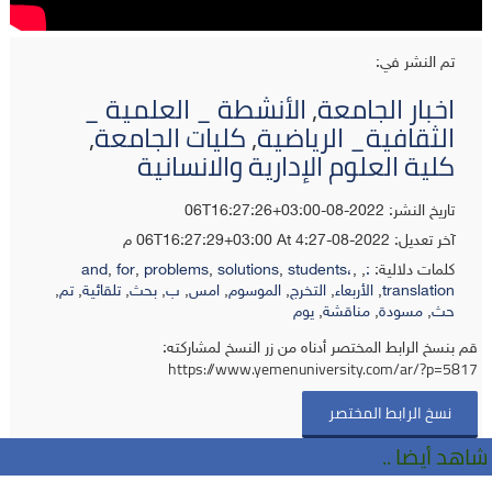
تم النشر في:
اخبار الجامعة
,
الأنشطة _ العلمية _
الثقافية_ الرياضية
,
كليات الجامعة
,
كلية العلوم الإدارية والانسانية
تاريخ النشر: 2022-08-06T16:27:26+03:00
آخر تعديل:
2022-08-06T16:27:29+03:00
At 4:27 م
كلمات دلالية:
:
,
,
students،
,
solutions
,
problems
,
for
,
and
translation
,
الأربعاء
,
التخرج
,
الموسوم
,
امس
,
ب
,
بحث
,
تلقائية
,
تم
,
حث
,
مسودة
,
مناقشة
,
يوم
قم بنسخ الرابط المختصر أدناه من زر النسخ لمشاركته:
https://www.yemenuniversity.com/ar/?p=5817
نسخ الرابط المختصر
شاهد أيضا ..