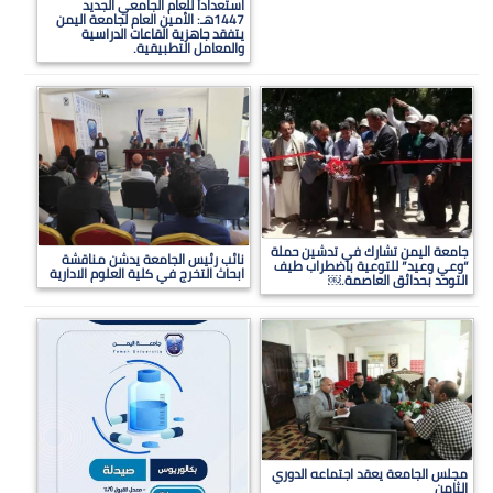
استعداداً للعام الجامعي الجديد
1447هـ: الأمين العام لجامعة اليمن
يتفقد جاهزية القاعات الدراسية
والمعامل التطبيقية.
جامعة اليمن تشارك في تدشين حملة
نائب رئيس الجامعة يدشن مناقشة
“وعي وعيد” للتوعية باضطراب طيف
ابحاث التخرج في كلية العلوم الادارية
التوحد بحدائق العاصمة.￼
مجلس الجامعة يعقد اجتماعه الدوري
الثامن